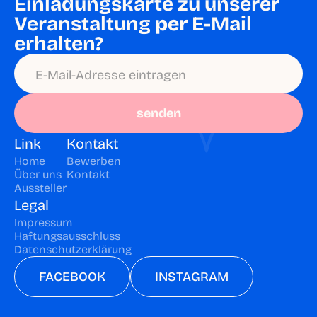
Einladungskarte zu unserer 
Veranstaltung 
per
 E-Mail 
erhalten?
senden
Link
Kontakt
Home
Bewerben
Über uns
Kontakt
Aussteller
Legal
Impressum
Haftungsausschluss
Datenschutzerklärung
FACEBOOK
INSTAGRAM