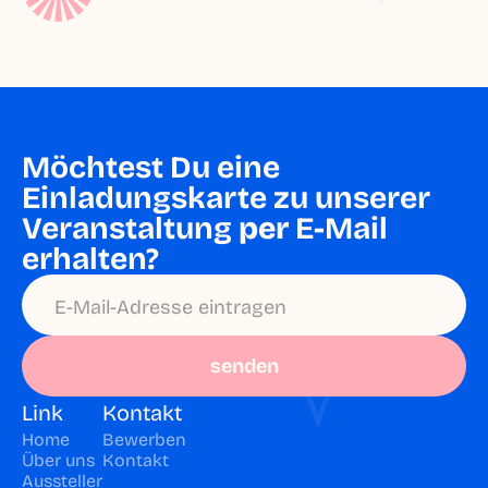
Möchtest Du eine 
Einladungskarte zu unserer 
Veranstaltung 
per
 E-Mail 
erhalten?
senden
Link
Kontakt
Home
Bewerben
Über uns
Kontakt
Aussteller