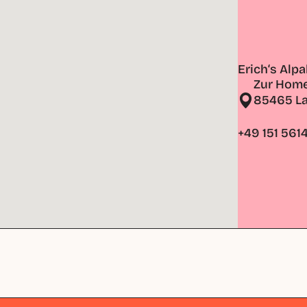
Erich‘s Alp
Zur Home
85465 La
+49 151 561