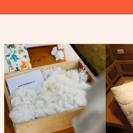
AL
|
SEIT 1979
|
DAS ORIGINAL
|
SEIT