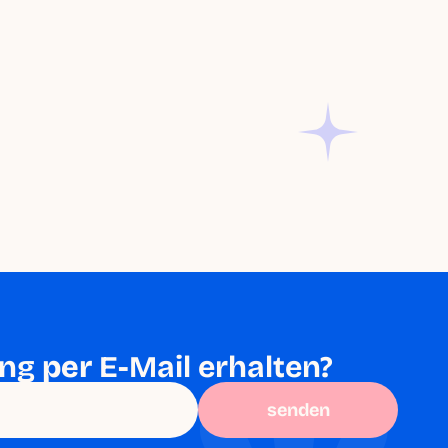
ng 
per
 E-Mail erhalten?
senden