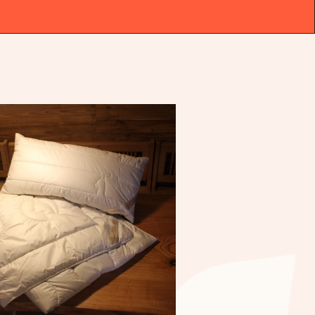
 1979
|
DAS ORIGINAL
|
SEIT 1979
|