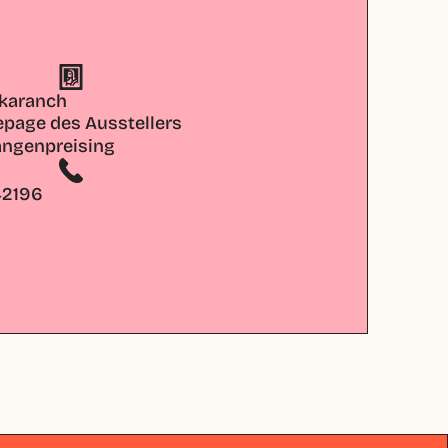
akaranch
page des Ausstellers
ngenpreising
42196