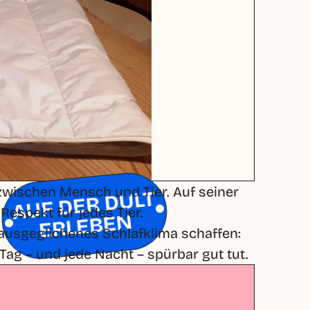
zwischen Mensch und Tier. Auf seiner 
AUF DER DULT
espekt für jedes Tier.

ERLEBEN
ausgeglichenes Schlafklima schaffen: 
g – und jede Nacht – spürbar gut tut.