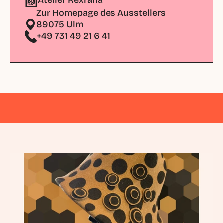
Atelier Rexrana 
Zur Homepage des Ausstellers
89075 Ulm
+49 731 49 21 6 41
DAS ORIGINAL
|
SEIT 1979
|
DAS ORIGINAL
|
SEIT 1979
|