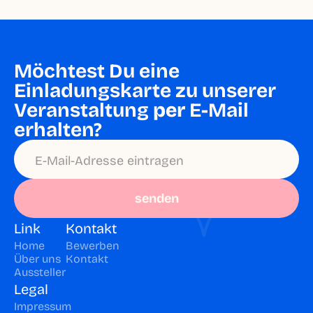
Möchtest Du eine 
Einladungskarte zu unserer 
Veranstaltung 
per
 E-Mail 
erhalten?
senden
Link
Kontakt
Home
Bewerben
Über uns
Kontakt
Aussteller
Legal
Impressum